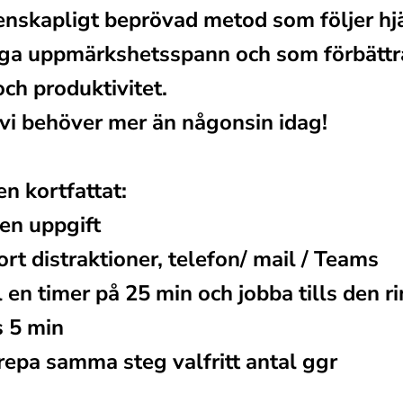
enskapligt beprövad metod som följer hjä
iga uppmärkshetsspann och som förbättra
och produktivitet.
vi behöver mer än någonsin idag! 
n kortfattat: 
 en uppgift 
ort distraktioner, telefon/ mail / Teams 
l en timer på 25 min och jobba tills den r
s 5 min
repa samma steg valfritt antal ggr