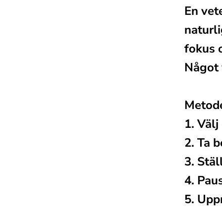
En vet
naturl
fokus 
Något 
Metode
1. Välj
2. Ta b
3. Stäl
4. Pau
5. Upp