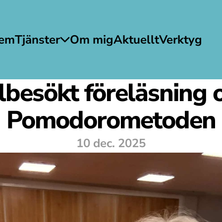
em
Tjänster
Om mig
Aktuellt
Verktyg
lbesökt föreläsning 
Pomodorometoden
10 dec. 2025