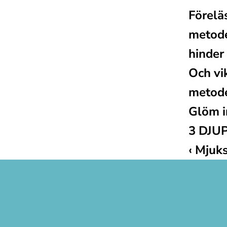
Förelä
metode
hinder
Och vik
metode
Glöm i
3 DJUP
‹ Mjuk