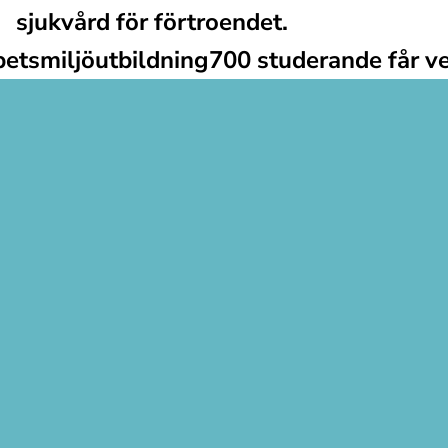
sjukvård för förtroendet.
betsmiljöutbildning
700 studerande får ve
självledarskap och mo
Hem
Tjänster
Om mig
Kontakt
Aktuellt
Verktyg